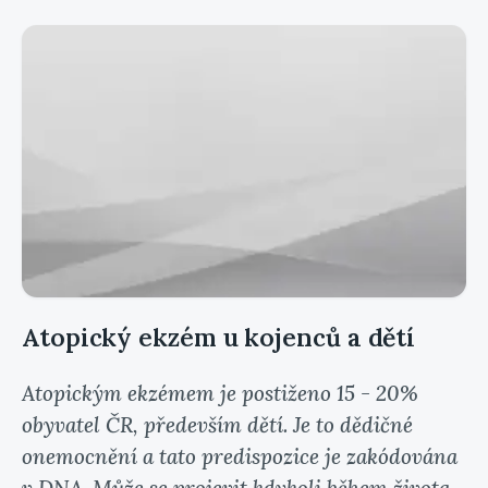
Atopický ekzém u kojenců a dětí
Atopickým ekzémem je postiženo 15 - 20%
obyvatel ČR, především dětí. Je to dědičné
onemocnění a tato predispozice je zakódována
v DNA. Může se projevit kdykoli během života