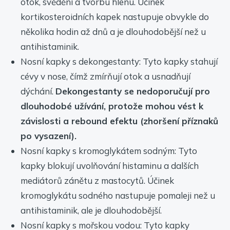
otok, svědění a tvorbu hlenu. Účinek
kortikosteroidních kapek nastupuje obvykle do
několika hodin až dnů a je dlouhodobější než u
antihistaminik.
Nosní kapky s dekongestanty: Tyto kapky stahují
cévy v nose, čímž zmírňují otok a usnadňují
dýchání.
Dekongestanty se nedoporučují pro
dlouhodobé užívání, protože mohou vést k
závislosti a rebound efektu (zhoršení příznaků
po vysazení).
Nosní kapky s kromoglykátem sodným: Tyto
kapky blokují uvolňování histaminu a dalších
mediátorů zánětu z mastocytů. Účinek
kromoglykátu sodného nastupuje pomaleji než u
antihistaminik, ale je dlouhodobější.
Nosní kapky s mořskou vodou: Tyto kapky