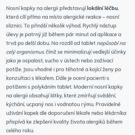
Nosní kapky na alergii představují
lokální léčbu
,
která cílí přímo na místo alergické reakce – nosní
sliznici. To přináší několik výhod. Rychlý nástup
úlevy je patrný již během pár minut od aplikace a
trvá po delší dobu. Na rozdíl od tablet
nepůsobí na
celý organismus
, čímž se minimalizují vedlejší účinky
jako je ospalost, sucho v ústech nebo zažívací
potíže. Jsou vhodné i pro těhotné a kojící ženy po
konzultaci s lékařem. Dále je ocení pacienti s
potížemi s polykáním tablet. Moderní nosní kapky
na alergii obsahují látky, které zmírňují svědění,
kýchání, ucpaný nos i vodnatou rýmu. Pravidelné
užívání kapek dle doporučení lékaře nebo lékárníka
přispívá ke zlepšení kvality života alergiků během
celého roku.