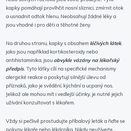
kapky pomáhají provlhčit nosní sliznici, zmírnit otok
a usnadnit odtok hlenu. Neobsahují žádné léky a
jsou vhodné i pro děti a těhotné ženy.
Na druhou stranu, kapky s obsahem
léčivých látek
,
jako jsou například kortikosteroidy nebo
antihistaminika, jsou
obvykle vázány na lékařský
předpis
. Tyto látky cílí na specifické mechanismy
alergické reakce a poskytují silnější úlevu od
příznaků, jako je svědění, kýchání a ucpaný nos.
Jelikož ale mohou mít i vedlejší účinky, je nutné jejich
užívání konzultovat s lékařem.
Vždy si pečlivě prostudujte příbalový leták a řiďte se
pokyny lékaře nebo lékárníka. Nikdy neužívejte