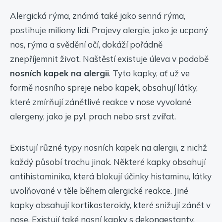
Alergická rýma, známá také jako senná rýma,
postihuje miliony lidí. Projevy alergie, jako je ucpaný
nos, rýma a svědění očí, dokáží pořádně
znepříjemnit život. Naštěstí existuje úleva v podobě
nosních kapek na alergii
. Tyto kapky, ať už ve
formě nosního spreje nebo kapek, obsahují látky,
které zmírňují zánětlivé reakce v nose vyvolané
alergeny, jako je pyl, prach nebo srst zvířat.
Existují různé typy nosních kapek na alergii, z nichž
každý působí trochu jinak. Některé kapky obsahují
antihistaminika, která blokují účinky histaminu, látky
uvolňované v těle během alergické reakce. Jiné
kapky obsahují kortikosteroidy, které snižují zánět v
nose. Existují také nosní kapky s dekongestanty,