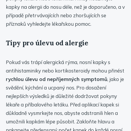
kapky na alergii do nosu déle, než je doporučeno, a v
případě přetrvávajících nebo zhoršujících se
příznaků vyhledejte lékařskou pomoc.
Tipy pro úlevu od alergie
Pokud vás trápí alergická rýma, nosní kapky s
antihistaminiky nebo kortikosteroidy mohou přinést
rychlou úlevu od nepříjemných symptomů
, jako je
svědění, kýchání a ucpaný nos. Pro dosažení
nejlepších výsledků je důležité dodržovat pokyny
lékaře a příbalového letáku. Před aplikací kapek si
důkladně vysmrkejte nos, abyste odstranili hlen a
umožnili kapkám lépe působit. Zakloňte hlavu a
nakapejte předepsaný počet kapek do každé nosní