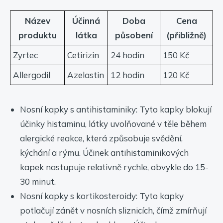
Název
Účinná
Doba
Cena
produktu
látka
působení
(přibližně)
Zyrtec
Cetirizin
24 hodin
150 Kč
Allergodil
Azelastin
12 hodin
120 Kč
Nosní kapky s antihistaminiky: Tyto kapky blokují
účinky histaminu, látky uvolňované v těle během
alergické reakce, která způsobuje svědění,
kýchání a rýmu. Účinek antihistaminikových
kapek nastupuje relativně rychle, obvykle do 15-
30 minut.
Nosní kapky s kortikosteroidy: Tyto kapky
potlačují zánět v nosních sliznicích, čímž zmírňují