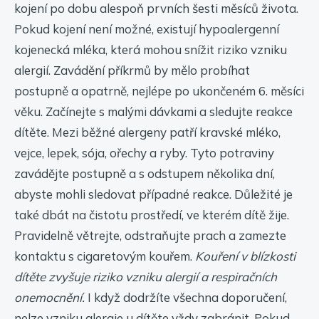
kojení po dobu alespoň prvních šesti měsíců života.
Pokud kojení není možné, existují hypoalergenní
kojenecká mléka, která mohou snížit riziko vzniku
alergií. Zavádění příkrmů by mělo probíhat
postupně a opatrně, nejlépe po ukončeném 6. měsíci
věku. Začínejte s malými dávkami a sledujte reakce
dítěte. Mezi běžné alergeny patří kravské mléko,
vejce, lepek, sója, ořechy a ryby. Tyto potraviny
zavádějte postupně a s odstupem několika dní,
abyste mohli sledovat případné reakce. Důležité je
také dbát na čistotu prostředí, ve kterém dítě žije.
Pravidelně větrejte, odstraňujte prach a zamezte
kontaktu s cigaretovým kouřem.
Kouření v blízkosti
dítěte zvyšuje riziko vzniku alergií a respiračních
onemocnění.
I když dodržíte všechna doporučení,
nelze vzniku alergie u dítěte vždy zabránit. Pokud