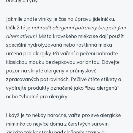
ořechy a ryby.
Jakmile znáte viníky, je čas na úpravu jídelníčku.
Důležité je
nahradit alergenní potraviny bezpečnými
alternativami
. Místo kravského mléka se dají použít
speciální hydrolyzovaná nebo rostlinná mléka
určená pro alergiky. Při vaření a pečení nahraďte
klasickou mouku bezlepkovou variantou. Dávejte
pozor na skryté alergeny v průmyslově
zpracovaných potravinách. Pečlivě čtěte etikety a
vybírejte produkty označené jako "bez alergenů"
nebo "vhodné pro alergiky".
I když je to někdy náročné, vařte pro své alergické
miminko co nejvíce doma z čerstvých surovin.
Získáte tak kontrolu nad složením stravy a