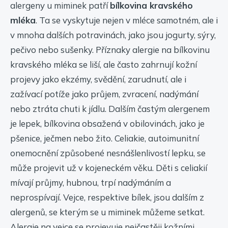
alergeny u miminek patří
bílkovina kravského
mléka
. Ta se vyskytuje nejen v mléce samotném, ale i
v mnoha dalších potravinách, jako jsou jogurty, sýry,
pečivo nebo sušenky. Příznaky alergie na bílkovinu
kravského mléka se liší, ale často zahrnují kožní
projevy jako ekzémy, svědění, zarudnutí, ale i
zažívací potíže jako průjem, zvracení, nadýmání
nebo ztráta chuti k jídlu. Dalším častým alergenem
je lepek, bílkovina obsažená v obilovinách, jako je
pšenice, ječmen nebo žito. Celiakie, autoimunitní
onemocnění způsobené nesnášlenlivostí lepku, se
může projevit už v kojeneckém věku. Děti s celiakií
mívají průjmy, hubnou, trpí nadýmáním a
neprospívají. Vejce, respektive bílek, jsou dalším z
alergenů, se kterým se u miminek můžeme setkat.
Alergie na vejce se projevuje nejčastěji kožními