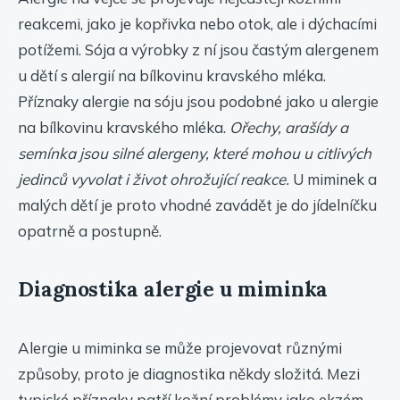
reakcemi, jako je kopřivka nebo otok, ale i dýchacími
potížemi. Sója a výrobky z ní jsou častým alergenem
u dětí s alergií na bílkovinu kravského mléka.
Příznaky alergie na sóju jsou podobné jako u alergie
na bílkovinu kravského mléka.
Ořechy, arašídy a
semínka jsou silné alergeny, které mohou u citlivých
jedinců vyvolat i život ohrožující reakce.
U miminek a
malých dětí je proto vhodné zavádět je do jídelníčku
opatrně a postupně.
Diagnostika alergie u miminka
Alergie u miminka se může projevovat různými
způsoby, proto je diagnostika někdy složitá. Mezi
typické příznaky patří kožní problémy jako ekzém,