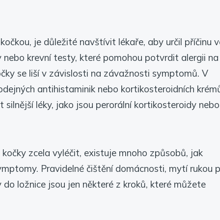
čkou, je důležité navštívit lékaře, aby určil příčinu v
 nebo krevní testy, které pomohou potvrdit alergii na
čky se liší v závislosti na závažnosti symptomů. V
odejných antihistaminik nebo kortikosteroidních krém
ilnější léky, jako jsou perorální kortikosteroidy nebo
a kočky zcela vyléčit, existuje mnoho způsobů, jak
symptomy. Pravidelné čištění domácnosti, mytí rukou 
do ložnice jsou jen některé z kroků, které můžete