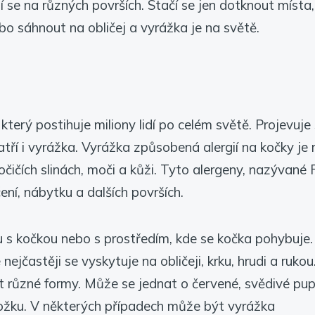
í se na různých površích. Stačí se jen dotknout místa
bo sáhnout na obličej a vyrážka je na světě.
který postihuje miliony lidí po celém světě. Projevuje
í i vyrážka. Vyrážka způsobená alergií na kočky je 
ičích slinách, moči a kůži. Tyto alergeny, nazývané 
ení, nábytku a dalších površích.
u s kočkou nebo s prostředím, kde se kočka pohybuje.
ejčastěji se vyskytuje na obličeji, krku, hrudi a rukou
 různé formy. Může se jednat o červené, svědivé pup
ožku. V některých případech může být vyrážka