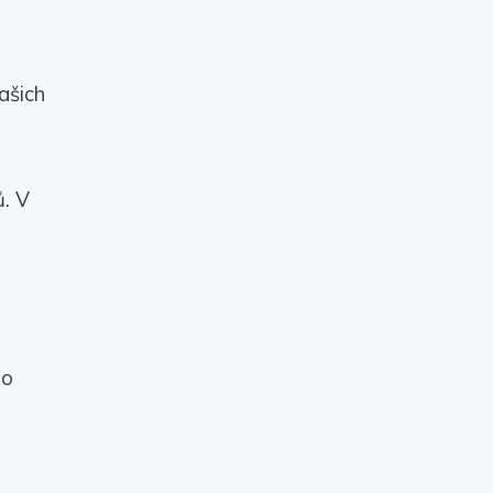
ašich
ů. V
po