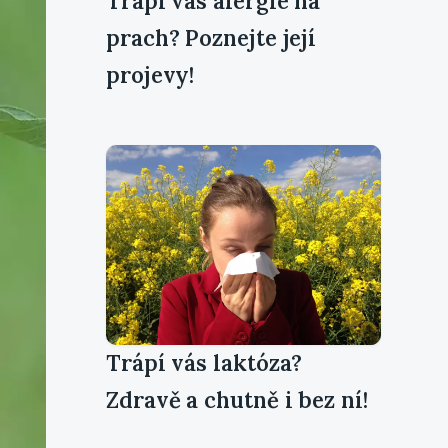
Trápí vás alergie na
prach? Poznejte její
projevy!
Trápí vás laktóza?
Zdravě a chutně i bez ní!