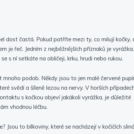
l dost častá. Pokud patříte mezi ty, co milují kočky, 
čem je řeč. Jedním z nejběžnějších příznaků je vyrážka
se s ní setkáte na obličeji, krku, hrudi nebo rukou.
t mnoho podob. Někdy jsou to jen malé červené pupí
které svědí a šíleně lezou na nervy. V horších případec
ntaktu s kočkou objeví jakákoli vyrážka, je důležité
l vám vhodnou léčbu.
? Jsou to bílkoviny, které se nacházejí v kočičích slin