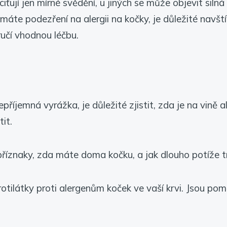
ťují jen mírné svědění, u jiných se může objevit silná
áte podezření na alergii na kočky, je důležité navští
učí vhodnou léčbu.
říjemná vyrážka, je důležité zjistit, zda je na vině a
tit.
íznaky, zda máte doma kočku, a jak dlouho potíže tr
protilátky proti alergenům koček ve vaší krvi. Jsou po