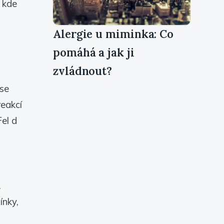
, kde
Alergie u miminka: Co
pomáhá a jak ji
zvládnout?
 se
reakcí
Fel d
.
ínky,