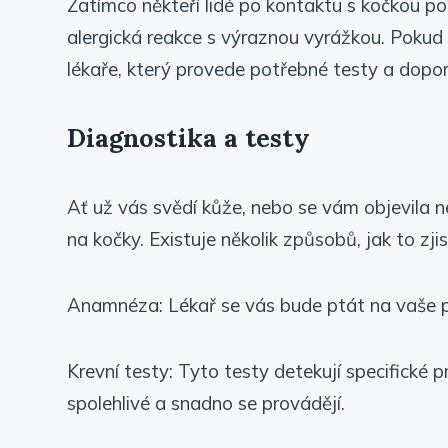
Zatímco někteří lidé po kontaktu s kočkou poci
alergická reakce s výraznou vyrážkou. Pokud m
lékaře, který provede potřebné testy a dopor
Diagnostika a testy
Ať už vás svědí kůže, nebo se vám objevila nep
na kočky. Existuje několik způsobů, jak to zjis
Anamnéza: Lékař se vás bude ptát na vaše př
Krevní testy: Tyto testy detekují specifické 
spolehlivé a snadno se provádějí.