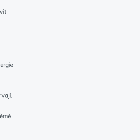
vit
lergie
vají.
měrně