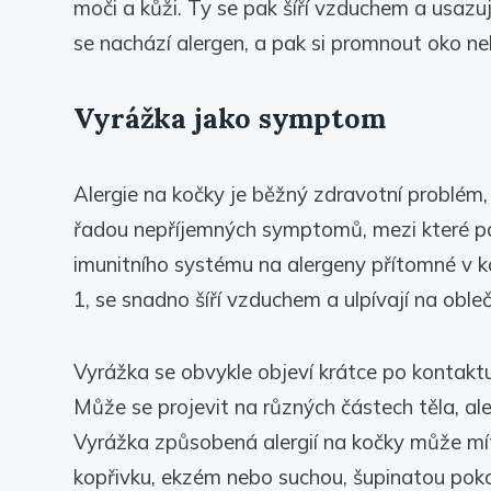
moči a kůži. Ty se pak šíří vzduchem a usazuj
se nachází alergen, a pak si promnout oko ne
Vyrážka jako symptom
Alergie na kočky je běžný zdravotní problém, 
řadou nepříjemných symptomů, mezi které patř
imunitního systému na alergeny přítomné v koč
1, se snadno šíří vzduchem a ulpívají na obleč
Vyrážka se obvykle objeví krátce po kontakt
Může se projevit na různých částech těla, ale n
Vyrážka způsobená alergií na kočky může mít
kopřivku, ekzém nebo suchou, šupinatou pok