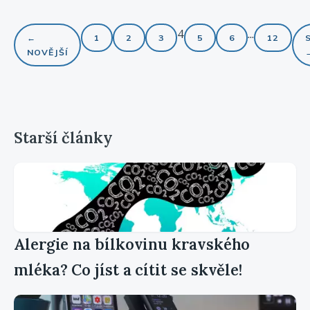
4
...
←
1
2
3
5
6
12
NOVĚJŠÍ
Starší články
Alergie na bílkovinu kravského
mléka? Co jíst a cítit se skvěle!