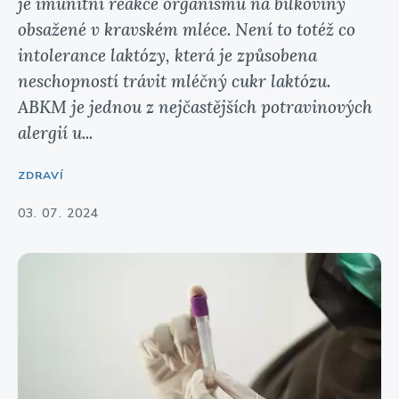
je imunitní reakce organismu na bílkoviny
obsažené v kravském mléce. Není to totéž co
intolerance laktózy, která je způsobena
neschopností trávit mléčný cukr laktózu.
ABKM je jednou z nejčastějších potravinových
alergií u...
ZDRAVÍ
03. 07. 2024