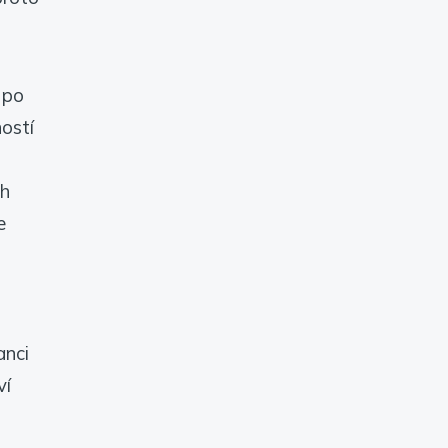
 po
ostí
t
ch
e
anci
ví