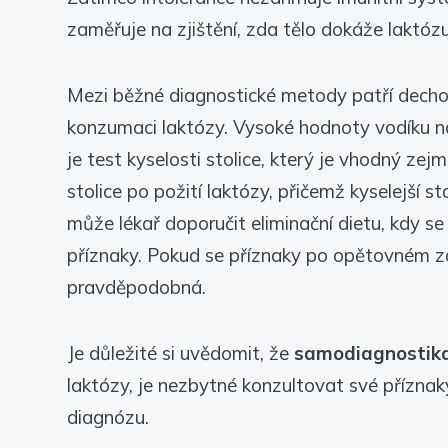
zaměřuje na zjištění, zda tělo dokáže laktózu
Mezi běžné diagnostické metody patří dechov
konzumaci laktózy. Vysoké hodnoty vodíku na
je test kyselosti stolice, který je vhodný ze
stolice po požití laktózy, přičemž kyselejší s
může lékař doporučit eliminační dietu, kdy se 
příznaky. Pokud se příznaky po opětovném zař
pravděpodobná.
Je důležité si uvědomit, že
samodiagnostika
laktózy, je nezbytné konzultovat své přízna
diagnózu.