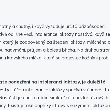
notný a chutný, i když vyžaduje určitá přizpůsobení.
 dvě odlišné věci. Intolerance laktózy nastává, když t
 který je zodpovědný za štěpení laktózy, mléčného c
u nadýmání, průjem a bolesti břicha. Na druhou stran
ovinu kravského mléka, která se projevuje kožními prob
te podezření na intoleranci laktózy, je důležité
esty.
Léčba intolerance laktózy spočívá v úpravě str
aštěstí je dnes na trhu široká škála bezlaktózových
iny. Existují také doplňky stravy s enzymem laktázou