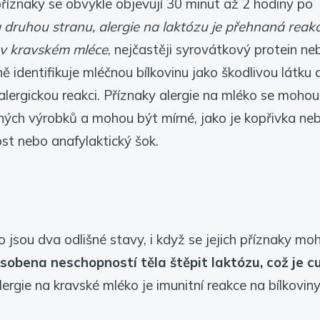
příznaky se obvykle objevují 30 minut až 2 hodiny po
 druhou stranu, alergie na laktózu je přehnaná reak
 v kravském mléce
, nejčastěji syrovátkový protein ne
 identifikuje mléčnou bílkovinu jako škodlivou látku 
alergickou reakci. Příznaky alergie na mléko se mohou
ných výrobků a mohou být mírné, jako je kopřivka ne
ost nebo anafylaktický šok.
o jsou dva odlišné stavy, i když se jejich příznaky mo
ůsobena neschopností těla štěpit laktózu, což je c
ergie na kravské mléko je imunitní reakce na bílkovin