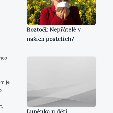
Roztoči: Nepřátelé v
našich postelích?
ímco
em je
o
t,
Lupénka u dětí