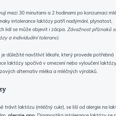
evují mezi 30 minutami a 2 hodinami po konzumaci ml
naky intolerance laktózy patří nadýmání, plynatost,
ch lidí se může objevit i zácpa.
Závažnost příznaků se 
y a individuální toleranci.
je důležité navštívit lékaře, který provede potřebná
nce laktózy spočívá v omezení nebo vyloučení laktóz
ózových alternativ mléka a mléčných výrobků.
zy
trávit laktózu (mléčný cukr), se liší od alergie na lak
tém,
alergie ano
. Diagnostika intolerance laktózy se 