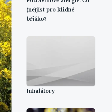
Potravinové alergie: Co
(ne)jíst pro klidné
bříško?
Inhalátory