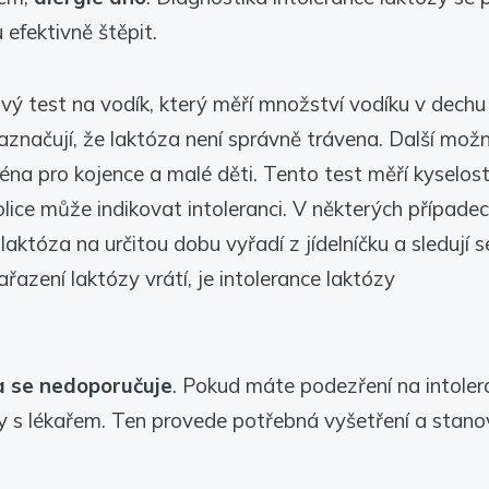
 efektivně štěpit.
ý test na vodík, který měří množství vodíku v dechu
značují, že laktóza není správně trávena. Další možn
jména pro kojence a malé děti. Tento test měří kyselos
tolice může indikovat intoleranci. V některých případe
laktóza na určitou dobu vyřadí z jídelníčku a sledují s
azení laktózy vrátí, je intolerance laktózy
 se nedoporučuje
. Pokud máte podezření na intoler
ky s lékařem. Ten provede potřebná vyšetření a stano