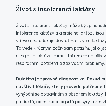
Život s intolerancí laktózy
Život s intolerancí laktózy může být plnohod
Intolerance laktózy a alergie na laktózu jsou
střevo neprodukuje dostatek enzymu laktázy,
To vede k různým zažívacím potížím, jako jso
alergie na laktózu je imunitní reakce na bílk
respiračními potížemi a zažívacími problémy.
Důležitá je správná diagnostika. Pokud má
navštívit lékaře, který provede potřebné t
vyhýbání se potravinám s obsahem laktózy. N
produktů, od mléka a jogurtů po sýry a zmrzl