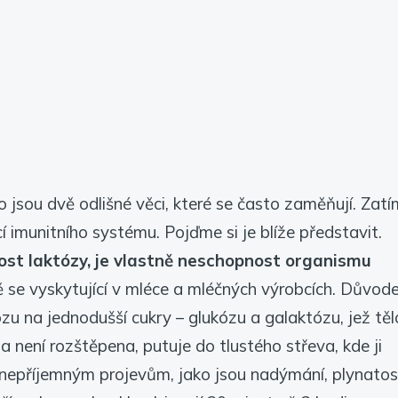
o jsou dvě odlišné věci, které se často zaměňují. Zat
kcí imunitního systému. Pojďme si je blíže představit.
ost laktózy, je vlastně neschopnost organismu
ně se vyskytující v mléce a mléčných výrobcích. Důvod
zu na jednodušší cukry – glukózu a galaktózu, jež těl
není rozštěpena, putuje do tlustého střeva, kde ji
 nepříjemným projevům, jako jsou nadýmání, plynatos