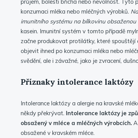
průjem, bolesti břicha nebo nevolnost. Tyto 
konzumaci mléka nebo mléčných výrobků.
Na
imunitního systému na bílkovinu obsaženou
kasein. Imunitní systém v tomto případě mylně
začne produkovat protilátky, které spouštějí 
objevit ihned po konzumaci mléka nebo mléč
svědění, ale i závažné, jako je zvracení, dušn
Příznaky intolerance laktózy
Intolerance laktózy a alergie na kravské mlék
někdy překrývat.
Intolerance laktózy je zp
obsažený v mléce a mléčných výrobcích.
Al
obsažené v kravském mléce.