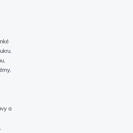
enké
ukru.
u,
lémy,
avy a
,