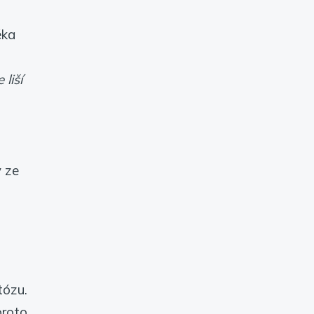
éka
liší
y ze
tózu.
proto