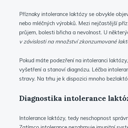
Příznaky intolerance laktózy se obvykle obj
nebo mléčných výrobků. Mezi nejčastější příz
průjem, bolesti břicha a nevolnost. U některý
v závislosti na množství zkonzumované laktóz
Pokud máte podezření na intoleranci laktózy, 
vyšetření a stanoví diagnózu. Léčba intolera
stravy. Na trhu je k dispozici mnoho bezlakt
Diagnostika intolerance laktó
Intolerance laktózy, tedy neschopnost správně 
Zatímco intolerance nezahrnuje imunitní sys