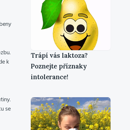
obeny
ozbu.
Trápí vás laktoza?
de k
Poznejte příznaky
intolerance!
tiny.
tu se