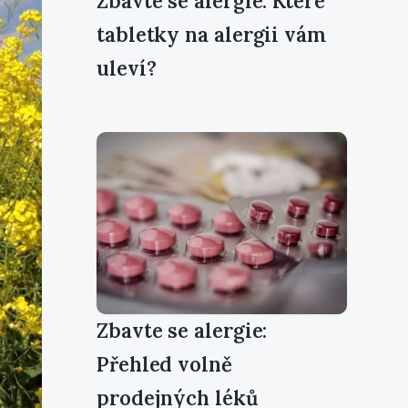
Zbavte se alergie: Které
tabletky na alergii vám
uleví?
Zbavte se alergie:
Přehled volně
prodejných léků