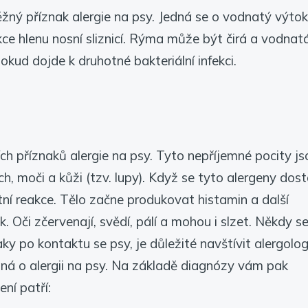
žný příznak alergie na psy. Jedná se o vodnatý výtok
ce hlenu nosní sliznicí. Rýma může být čirá a vodnatá
okud dojde k druhotné bakteriální infekci.
ších příznaků alergie na psy. Tyto nepříjemné pocity js
h, moči a kůži (tzv. lupy). Když se tyto alergeny dos
tní reakce. Tělo začne produkovat histamin a další
. Oči zčervenají, svědí, pálí a mohou i slzet. Někdy s
aky po kontaktu se psy, je důležité navštívit alergolog
dná o alergii na psy. Na základě diagnózy vám pak
ní patří: