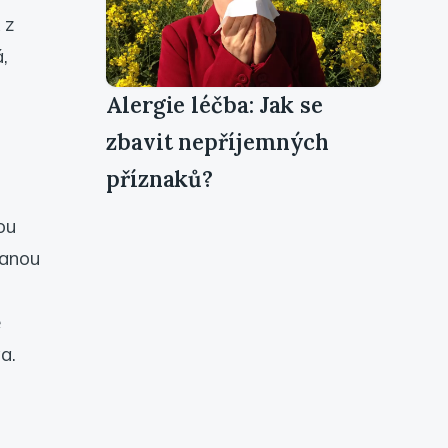
 z
,
Alergie léčba: Jak se
zbavit nepříjemných
příznaků?
ou
tanou
e
a.