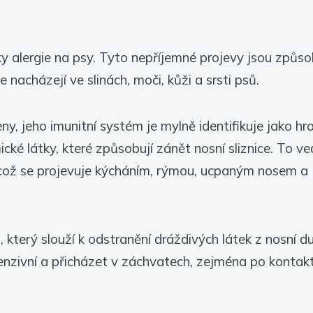
ky alergie na psy. Tyto nepříjemné projevy jsou způs
 nacházejí ve slinách, moči, kůži a srsti psů.
ny, jeho imunitní systém je mylně identifikuje jako hr
ké látky, které způsobují zánět nosní sliznice. To ve
, což se projevuje kýcháním, rýmou, ucpaným nosem a
 který slouží k odstranění dráždivých látek z nosní du
tenzivní a přicházet v záchvatech, zejména po kontak