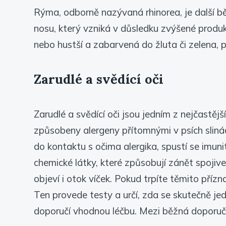
Rýma, odborně nazývaná rhinorea, je další bě
nosu, který vzniká v důsledku zvýšené produk
nebo hustší a zabarvená do žluta či zelena, p
Zarudlé a svědící oči
Zarudlé a svědící oči jsou jedním z nejčastěj
způsobeny alergeny přítomnými v psích slinác
do kontaktu s očima alergika, spustí se imuni
chemické látky, které způsobují zánět spojivek
objeví i otok víček. Pokud trpíte těmito přízn
Ten provede testy a určí, zda se skutečně je
doporučí vhodnou léčbu. Mezi běžná doporuče