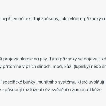
nepříjemná, existují způsoby, jak zvládat příznaky a 
í projevy alergie na psy. Tyto příznaky se objevují, k
řítomné v psích slinách, moči, kůži (lupínky) nebo srs
í specifické buňky imunitního systému, které uvolňují
y způsobují roztažení cév, svědění a zarudnutí kůže.