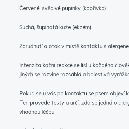
Červené, svědivé pupínky (kopřivka)
Suchá, šupinatá kůže (ekzém)
Zarudnutí a otok v místě kontaktu s alergen
Intenzita kožní reakce se liší u každého člov
jiných se rozvine rozsáhlá a bolestivá vyrážk
Pokud se u vás po kontaktu se psem objeví ko
Ten provede testy a určí, zda se jedná o ale
vhodnou léčbu.