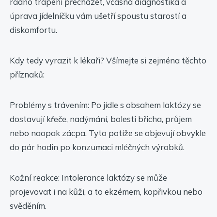
radno trápení přecházet, včasná diagnostika a
úprava jídelníčku vám ušetří spoustu starostí a
diskomfortu.
Kdy tedy vyrazit k lékaři? Všímejte si zejména těchto
příznaků:
Problémy s trávením: Po jídle s obsahem laktózy se
dostavují křeče, nadýmání, bolesti břicha, průjem
nebo naopak zácpa. Tyto potíže se objevují obvykle
do pár hodin po konzumaci mléčných výrobků.
Kožní reakce: Intolerance laktózy se může
projevovat i na kůži, a to ekzémem, kopřivkou nebo
svěděním.