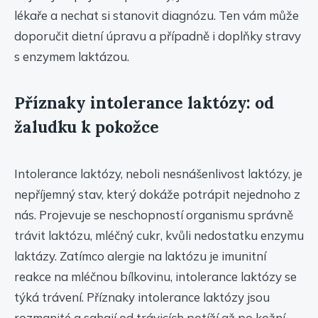
lékaře a nechat si stanovit diagnózu. Ten vám může
doporučit dietní úpravu a případně i doplňky stravy
s enzymem laktázou.
Příznaky intolerance laktózy: od
žaludku k pokožce
Intolerance laktózy, neboli nesnášenlivost laktózy, je
nepříjemný stav, který dokáže potrápit nejednoho z
nás. Projevuje se neschopností organismu správně
trávit laktózu, mléčný cukr, kvůli nedostatku enzymu
laktázy. Zatímco alergie na laktózu je imunitní
reakce na mléčnou bílkovinu, intolerance laktózy se
týká trávení. Příznaky intolerance laktózy jsou
rozmanité a sahají od trávicích potíží až po kožní