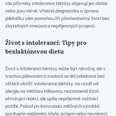
vás příznaky intolerance laktózy objevují jen občas
nebo jsou mírné. Včasná diagnostika a úprava
jídelníčku vám pomohou žít plnohodnotný život bez
zbytečných omezení a nepříjemných projevů.
Život s intolerancí: Tipy pro
bezlaktózovou dietu
Život s intolerancí laktózy může být náročný, ale s
trochou plánování a znalostí se dá zvládnout bez
větších obtíží. Intolerance laktózy, na rozdíl od
alergie na mléčnou bílkovinu, neznamená život
ohrožující reakci, ale spíše nepříjemné zažívací
potíže. Pokud po konzumaci mléčných výrobků
pociťujete nadýmání, křeče, průjem nebo nevolnost,