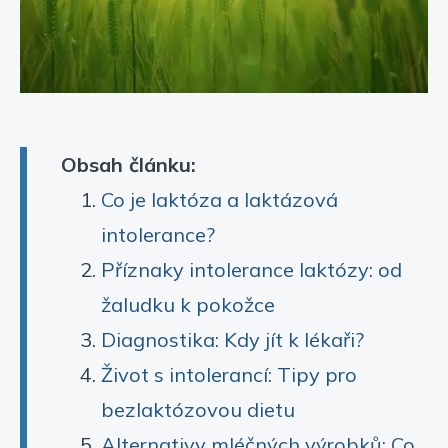
Obsah článku:
Co je laktóza a laktázová
intolerance?
Příznaky intolerance laktózy: od
žaludku k pokožce
Diagnostika: Kdy jít k lékaři?
Život s intolerancí: Tipy pro
bezlaktózovou dietu
Alternativy mléčných výrobků: Co