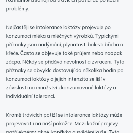
problémy.
Nejčastěji se intolerance laktózy projevuje po
konzumaci mléka a mléčných výrobků. Typickými
příznaky jsou nadýmání, plynatost, bolesti břicha a
křeče. Často se objevuje také průjem nebo naopak
zácpa. Někdy se přidává nevolnost a zvracení. Tyto
příznaky se obvykle dostavují do několika hodin po
konzumaci laktózy a jejich intenzita se liší v
závislosti na množství zkonzumované laktózy a
individuální toleranci.
Kromě trávicích potíží se intolerance laktózy může
projevovat i na naší pokožce. Mezi kožní projevy
patří ekzémy, akné, kopřivka a svědění kůže. Tyto