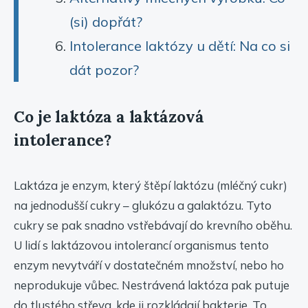
(si) dopřát?
Intolerance laktózy u dětí: Na co si
dát pozor?
Co je laktóza a laktázová
intolerance?
Laktáza je enzym, který štěpí laktózu (mléčný cukr)
na jednodušší cukry – glukózu a galaktózu. Tyto
cukry se pak snadno vstřebávají do krevního oběhu.
U lidí s laktázovou intolerancí organismus tento
enzym nevytváří v dostatečném množství, nebo ho
neprodukuje vůbec. Nestrávená laktóza pak putuje
do tlustého střeva, kde ji rozkládají bakterie. To