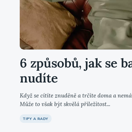
6 způsobů, jak se b
nudíte
Když se cítíte znuděně a trčíte doma a nemát
Může to však být skvělá příležitost...
TIPY A RADY