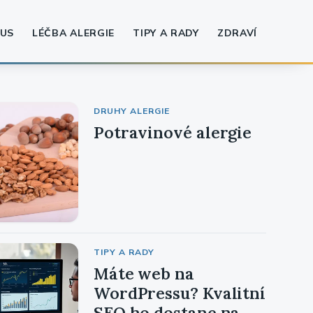
US
LÉČBA ALERGIE
TIPY A RADY
ZDRAVÍ
DRUHY ALERGIE
Potravinové alergie
TIPY A RADY
Máte web na
WordPressu? Kvalitní
SEO ho dostane na