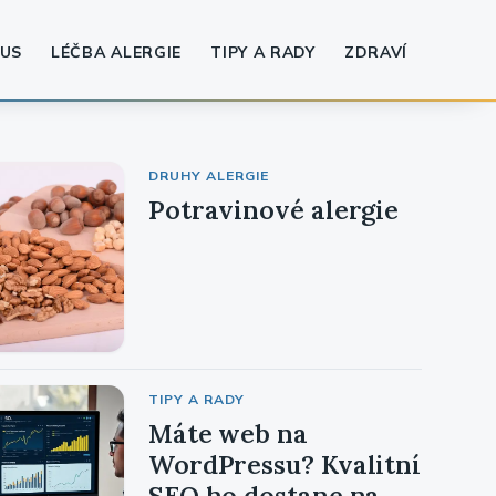
US
LÉČBA ALERGIE
TIPY A RADY
ZDRAVÍ
DRUHY ALERGIE
Potravinové alergie
TIPY A RADY
Máte web na
WordPressu? Kvalitní
SEO ho dostane na