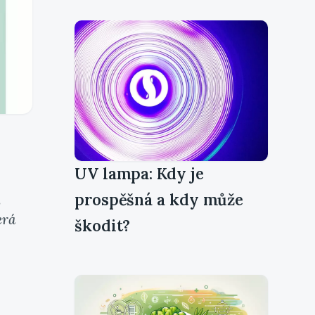
UV lampa: Kdy je
prospěšná a kdy může
,
erá
škodit?