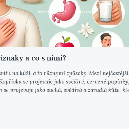
íznaky a co s nimi?
it i na kůži, a to různými způsoby. Mezi nejčastější
Kopřivka se projevuje jako svědivé, červené pupínky
m se projevuje jako suchá, svědivá a zarudlá kůže, kt