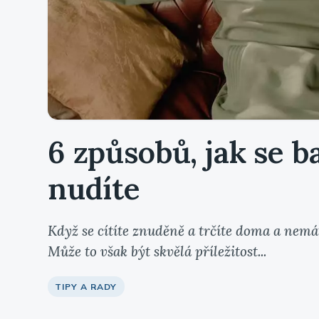
6 způsobů, jak se b
nudíte
Když se cítíte znuděně a trčíte doma a nemát
Může to však být skvělá příležitost...
TIPY A RADY